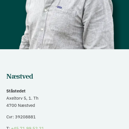
Næstved
Ståstedet
Axeltorv 5, 1. Th
4700 Næstved
Cvr: 39208881
T:
+45 71 99 52 21