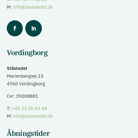
M:
info@staastedet.dk
Vordingborg
Ståstedet
Marienbergvej 13
4760 Vordingborg
Cvr: 39208881
T:
+45 22 26 83 84
M:
info@staastedet.dk
Åbningstider